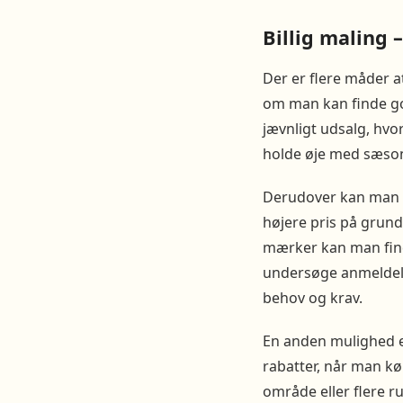
Billig maling 
Der er flere måder a
om man kan finde god
jævnligt udsalg, hv
holde øje med sæsonu
Derudover kan man o
højere pris på grun
mærker kan man finde
undersøge anmeldels
behov og krav.
En anden mulighed e
rabatter, når man kø
område eller flere 