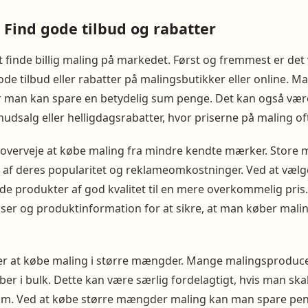
– Find gode tilbud og rabatter
t finde billig maling på markedet. Først og fremmest er det
e tilbud eller rabatter på malingsbutikker eller online. M
or man kan spare en betydelig sum penge. Det kan også vær
dsalg eller helligdagsrabatter, hvor priserne på maling oft
verveje at købe maling fra mindre kendte mærker. Store 
d af deres popularitet og reklameomkostninger. Ved at væl
 produkter af god kvalitet til en mere overkommelig pris. D
er og produktinformation for at sikre, at man køber malin
r at købe maling i større mængder. Mange malingsproduce
ber i bulk. Dette kan være særlig fordelagtigt, hvis man skal
rum. Ved at købe større mængder maling kan man spare pen