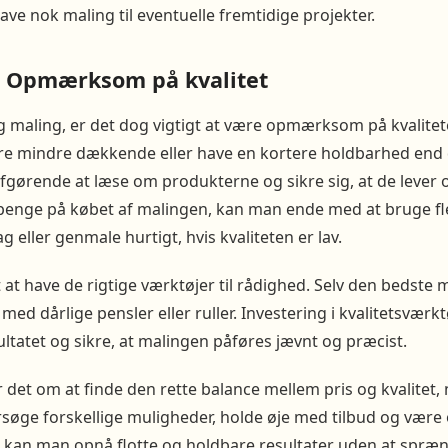
ve nok maling til eventuelle fremtidige projekter.
 – Opmærksom på kvalitet
g maling, er det dog vigtigt at være opmærksom på kvalitet
e mindre dækkende eller have en kortere holdbarhed end 
fgørende at læse om produkterne og sikre sig, at de lever op
enge på købet af malingen, kan man ende med at bruge fl
ag eller genmale hurtigt, hvis kvaliteten er lav.
t at have de rigtige værktøjer til rådighed. Selv den bedste 
med dårlige pensler eller ruller. Investering i kvalitetsværk
sultatet og sikre, at malingen påføres jævnt og præcist.
r det om at finde den rette balance mellem pris og kvalitet, 
rsøge forskellige muligheder, holde øje med tilbud og væ
kan man opnå flotte og holdbare resultater uden at spræ