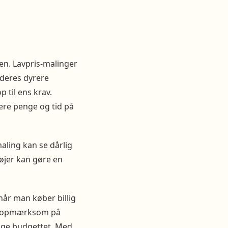
en. Lavpris-malinger
deres dyrere
 til ens krav.
ere penge og tid på
maling kan se dårlig
tøjer kan gøre en
når man køber billig
re opmærksom på
nge budgettet. Med