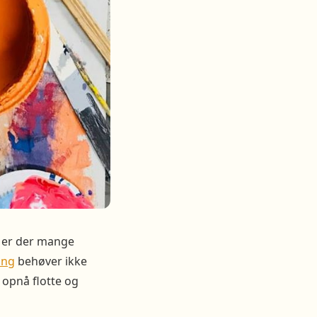
s er der mange
ing
behøver ikke
 opnå flotte og