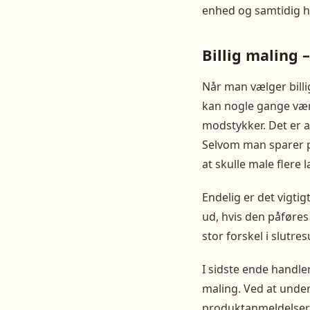
enhed og samtidig ha
Billig maling
Når man vælger billi
kan nogle gange vær
modstykker. Det er a
Selvom man sparer p
at skulle male flere l
Endelig er det vigtig
ud, hvis den påføres 
stor forskel i slutre
I sidste ende handle
maling. Ved at unde
produktanmeldelser 